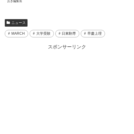
おき編集長
ニュース
MARCH
大学受験
日東駒専
早慶上理
スポンサーリンク