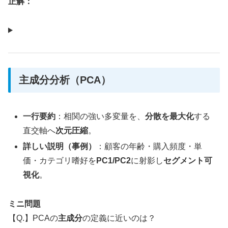
正解：
主成分分析（PCA）
一行要約
：相関の強い多変量を、
分散を最大化
する
直交軸へ
次元圧縮
。
詳しい説明（事例）
：顧客の年齢・購入頻度・単
価・カテゴリ嗜好を
PC1/PC2
に射影し
セグメント可
視化
。
ミニ問題
【Q.】PCAの
主成分
の定義に近いのは？