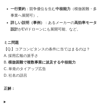
一行要約
：競争優位を生む
中核能力
（模倣困難・多
事業へ展開可）。
詳しい説明（事例）
：あるメーカーの
高効率モータ
設計
がEV/ドローンにも展開可能、など。
ミニ問題
【Q.】コアコンピタンスの条件に当てはまるのは？
A. 採用広報の派手さ
B.
模倣困難で複数事業に波及する中核能力
C. 単発のタイアップ広告
D. 社名の語呂
正解：