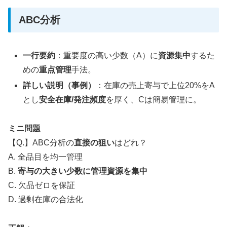
ABC分析
一行要約
：重要度の高い少数（A）に
資源集中
するた
めの
重点管理
手法。
詳しい説明（事例）
：在庫の売上寄与で上位20%をA
とし
安全在庫/発注頻度
を厚く、Cは簡易管理に。
ミニ問題
【Q.】ABC分析の
直接の狙い
はどれ？
A. 全品目を均一管理
B.
寄与の大きい少数に管理資源を集中
C. 欠品ゼロを保証
D. 過剰在庫の合法化