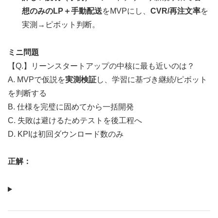
想のみのLP＋手動配送
をMVPにし、
CVR/再注文率
を
実測→ピボット判断。
ミニ問題
【Q.】リーンスタートアップの中核に最も近いのは？
A. MVPで仮説を
実測検証
し、学習に基づき継続/ピボット
を判断する
B. 仕様を完璧に固めてから一括開発
C. 失敗は避けるためテストを後工程へ
D. KPIは初回ダウンロード数のみ
正解：