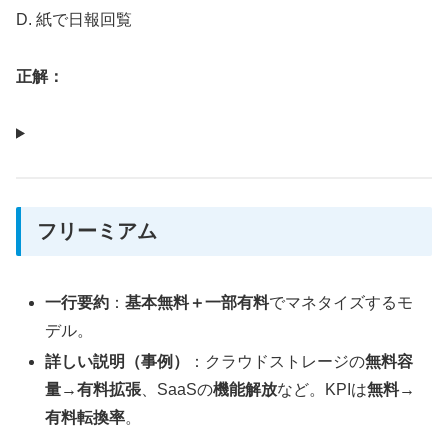
D. 紙で日報回覧
正解：
フリーミアム
一行要約
：
基本無料＋一部有料
でマネタイズするモ
デル。
詳しい説明（事例）
：クラウドストレージの
無料容
量→有料拡張
、SaaSの
機能解放
など。KPIは
無料→
有料転換率
。