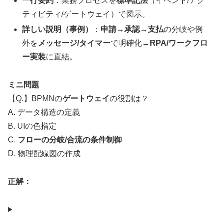
一行要約
：業務プロセスを
標準記法
（イベント/アク
ティビティ/ゲートウェイ）で図示。
詳しい説明（事例）
：
申請→承認→支払
の分岐や例
外を
メッセージ/タイマー
で明確化→
RPA/ワークフロ
ー実装
に直結。
ミニ問題
【Q.】BPMNの
ゲートウェイ
の役割は？
A. データ構造の定義
B. UIの色指定
C.
フローの分岐/合流の条件制御
D. 物理配線図の作成
正解：