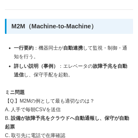
M2M（Machine-to-Machine）
一行要約
：機器同士が
自動連携
して監視・制御・通
知を行う。
詳しい説明（事例）
：エレベータの
故障予兆を自動
送信
し、保守手配を起動。
ミニ問題
【Q.】M2Mの例として最も適切なのは？
A. 人手で毎朝CSVを送信
B.
設備が故障予兆をクラウドへ自動通報し、保守が自動
起票
C. 取引先に電話で在庫確認