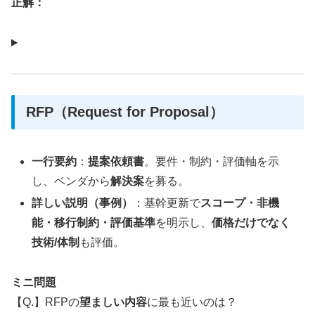
正解：
RFP（Request for Proposal）
一行要約
：
提案依頼書
。要件・制約・評価軸を示
し、ベンダから
解決案
を募る。
詳しい説明（事例）
：基幹更新で
スコープ・非機
能・移行制約・評価基準
を明示し、
価格だけでなく
技術/体制
も評価。
ミニ問題
【Q.】RFPの
望ましい内容
に最も近いのは？