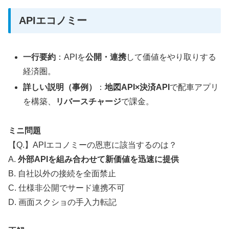
APIエコノミー
一行要約
：APIを
公開・連携
して価値をやり取りする
経済圏。
詳しい説明（事例）
：
地図API×決済API
で配車アプリ
を構築、
リバースチャージ
で課金。
ミニ問題
【Q.】APIエコノミーの恩恵に該当するのは？
A.
外部APIを組み合わせて新価値を迅速に提供
B. 自社以外の接続を全面禁止
C. 仕様非公開でサード連携不可
D. 画面スクショの手入力転記