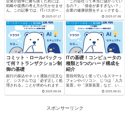
企業が競争に勝ち抜くためには、
「この会社って本当に儲かってい
戦略や提携の考え方が欠かせませ
るの？」「借金が多すぎない？」
ん。この記事では、ITパスポート
企業の健康状態をチェックするた
試験でよく出る経営戦略・企業間
めに使うのが財務指標です。今回
2025.07.17
2025.07.08
提携・経済性の用語を、図解でス
は、収益性と安全性の2つの指標
ITパスポートゆるっと勉強帳
ITパスポートゆるっと勉強帳
ッキリ解説します。 1. 経営戦略
を中心に、ITパスポート試験に出
に関する用語 コアコンピタン
るポイントを整理します。 1. 収
ス → 他社に真似できない...
益性の指標 企業がどれ...
コミット・ロールバックっ
ITの基礎！コンピュータの
て何？トランザクション制
種類と5つのハード構成を
御の基礎
紹介
銀行の振込やネット通販の注文な
普段何気なく使っているスマート
ど、システムでは「必ず正しく処
フォンやパソコン、じつは「入力
理される」ことが求められます。
装置」や「演算装置」など、いろ
そこで登場するのが トランザク
んなパーツが協力して動いていま
2025.09.04
2025.08.01
ション処理。「途中で止まらな
す。 この記事では、「コンピュ
い」「一貫性が保たれる」といっ
ータってどういうしくみで動いて
た特性があり、障害が起きてもデ
いるの？」という疑問に答えるべ
スポンサーリンク
ータを守る仕組みが組み込まれて
く、基本構成や種類をわかりや
い...
す...