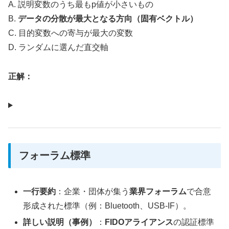
A. 説明変数のうち最もp値が小さいもの
B.
データの分散が最大となる方向（固有ベクトル）
C. 目的変数への寄与が最大の変数
D. ランダムに選んだ直交軸
正解：
フォーラム標準
一行要約
：企業・団体が集う
業界フォーラム
で合意
形成された標準（例：Bluetooth、USB-IF）。
詳しい説明（事例）
：
FIDOアライアンス
の認証標準