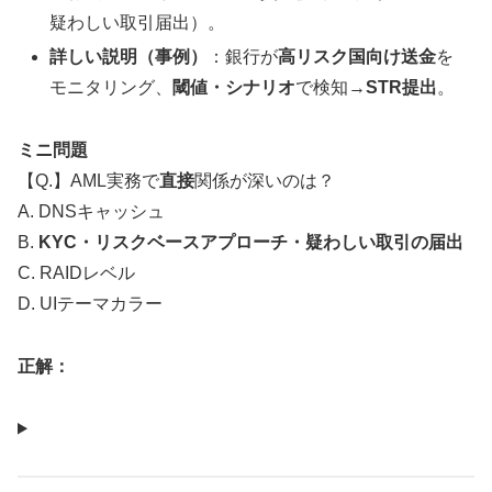
疑わしい取引届出）。
詳しい説明（事例）
：銀行が
高リスク国向け送金
を
モニタリング、
閾値・シナリオ
で検知→
STR提出
。
ミニ問題
【Q.】AML実務で
直接
関係が深いのは？
A. DNSキャッシュ
B.
KYC・リスクベースアプローチ・疑わしい取引の届出
C. RAIDレベル
D. UIテーマカラー
正解：