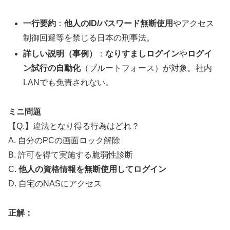
一行要約
：
他人のID/パスワード無断使用
やアクセス
制御回避等を禁じる日本の刑事法。
詳しい説明（事例）
：
なりすましログイン
や
ログイ
ン試行の自動化
（ブルートフォース）が対象。社内
LANでも免責されない。
ミニ問題
【Q.】違法となり得る行為はどれ？
A. 自分のPCの画面ロック解除
B. 許可を得て実施する脆弱性診断
C.
他人の資格情報を無断使用してログイン
D. 自宅のNASにアクセス
正解：