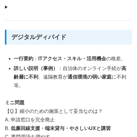
デジタルディバイド
一行要約
：
ITアクセス・スキル・活用機会
の格差。
詳しい説明（事例）
：自治体のオンライン手続が
高
齢層に不利
、遠隔教育が
通信環境の弱い家庭
に不利
等。
ミニ問題
【Q.】縮小のための施策として妥当なのは？
A. 申請窓口を完全廃止
B.
低廉回線支援・端末貸与・やさしいUXと講習
C. 専門用語を増やす