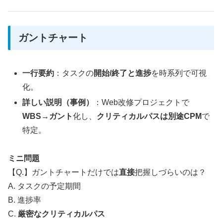
ガントチャート
一行要約
：タスクの
開始/終了と進捗
を時系列で可視
化。
詳しい説明（事例）
：Web改修プロジェクトで
WBS→ガント
化し、
クリティカルパスは別途CPM
で
特定。
ミニ問題
【Q.】ガントチャートだけでは
直接
把握しづらいのは？
A. タスクの予定期間
B. 進捗率
C.
厳密なクリティカルパス