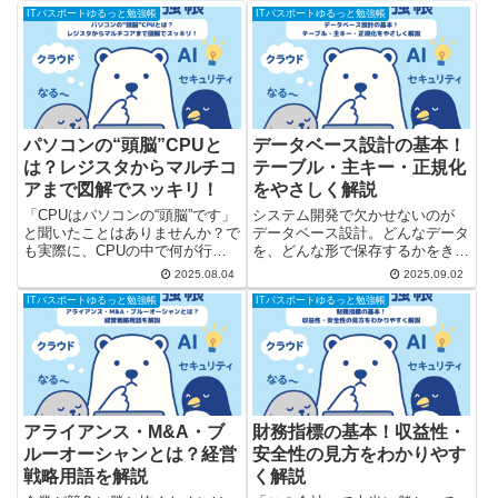
ITパスポートゆるっと勉強帳
ITパスポートゆるっと勉強帳
パソコンの“頭脳”CPUと
データベース設計の基本！
は？レジスタからマルチコ
テーブル・主キー・正規化
アまで図解でスッキリ！
をやさしく解説
「CPUはパソコンの“頭脳”です」
システム開発で欠かせないのが
と聞いたことはありませんか？で
データベース設計。どんなデータ
も実際に、CPUの中で何が行わ
を、どんな形で保存するかをきち
れているのかは、なんとなくイメ
んと決めておかないと、「データ
2025.08.04
2025.09.02
ージしづらいかもしれません。
が重複する」「検索が遅い」とい
ITパスポートゆるっと勉強帳
ITパスポートゆるっと勉強帳
この記事では、CPUの中身や働
った問題が起こります。 この記
き、関連する用語（レジスタ、ク
事では、データベースの構造要素
ロック周波数、マルチコア、...
と、効率的に設計するための
正...
アライアンス・M&A・ブ
財務指標の基本！収益性・
ルーオーシャンとは？経営
安全性の見方をわかりやす
戦略用語を解説
く解説