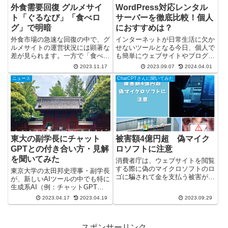
外食需要回復 グルメサイ
WordPress対応レンタル
ト「ぐるなび」「食べロ
サーバーを徹底比較！個人
グ」で明暗
におすすめは？
外食市場の急速な回復の中で、グ
インターネットが日常生活に欠か
ルメサイトの運営状況には顕著な
せないツールとなる今日、個人で
差が見られます。一方で「食べロ
も簡単にウェブサイトやブログを
グ」が順調に推移する中、「ぐる
持つことができます。特に
2023.11.17
2023.09.07
2024.04.01
なび」は挑戦を続けており、最近
WordPressはその使いやすさから
ニュース
ChatCPTさんに聞いてみた
では「楽天ぐるなび」としてブラ
多くの人々に愛用されています。
ンド名を変更しました。この背景
しかし、その前に選ばなければな
には何があるのでしょうか。
らないのが、どのレンタルサー...
ぐ...
東大の副学長にチャット
被害額4億円超 偽マイク
GPTとの付き合い方・見解
ロソフトに注意
を聞いてみた
消費者庁は、ウェブサイトを閲覧
する際に偽のマイクロソフトのロ
東京大学の太田邦史理事・副学長
ゴに騙されて金を支払う被害が増
が、新しいAIツールの中でも特に
加していると警告しています。
生成系AI（例：チャットGPT）
2021年から2023年の間に報告さ
の活用方法について解説していま
2023.04.17
2023.04.19
2023.09.29
れたこの種の事件による被害総額
す。生成系AIは簡単に利用できて
は約4億5千万円に達していま
便利ですが、注意点もあります。
す。さらに、最近ではインター...
太田理事は、学生や教職員が生成
スポンサーリンク
系AIをどのように活用で...