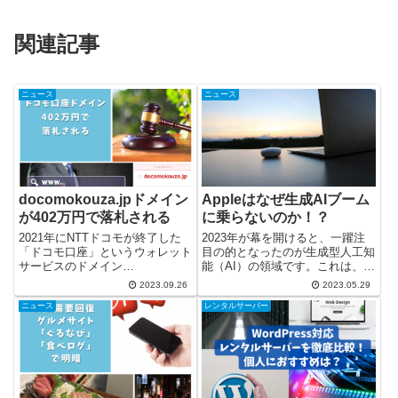
関連記事
ニュース
ニュース
docomokouza.jpドメイン
Appleはなぜ生成AIブーム
が402万円で落札される
に乗らないのか！？
2021年にNTTドコモが終了した
2023年が幕を開けると、一躍注
「ドコモ口座」というウォレット
目の的となったのが生成型人工知
サービスのドメイン
能（AI）の領域です。これは、AI
「docomokouza.jp」が、GMOイ
が自動的に文章を生成したり、特
2023.09.26
2023.05.29
ンターネットの「お名前ドットコ
定の問題を解決するための新しい
ニュース
レンタルサーバー
ム」というドメイン登録サービス
アプローチを提案したりする技術
で出品されました。オークション
です。この革新的な技術がもたら
は9月25日の午後7時1...
す可能性に目をつけ、各テ...