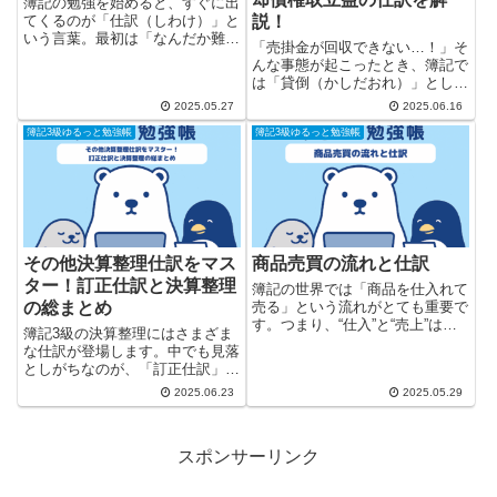
簿記の勉強を始めると、すぐに出
てくるのが「仕訳（しわけ）」と
説！
いう言葉。最初は「なんだか難し
「売掛金が回収できない…！」そ
そう…」と思ってしまうかもしれ
んな事態が起こったとき、簿記で
ません。 でも仕訳の基本は、
は「貸倒（かしだおれ）」として
「どこからお金やモノが動いたの
処理します。また、「いつか回収
2025.05.27
2025.06.16
かを、左と右に書き分けるルー
できないかもしれない…」という
ル」です。つまり、“記録の型”を
簿記3級ゆるっと勉強帳
簿記3級ゆるっと勉強帳
将来のリスクに備えるのが「貸倒
覚...
引当金」です。 今回は、貸倒損
失・償却債権取立益・貸倒引当
金...
その他決算整理仕訳をマス
商品売買の流れと仕訳
ター！訂正仕訳と決算整理
簿記の世界では「商品を仕入れて
の総まとめ
売る」という流れがとても重要で
す。つまり、“仕入”と“売上”は、
簿記3級の決算整理にはさまざま
商売の中心であり、簿記の学習で
な仕訳が登場します。中でも見落
も避けて通れないテーマ。 しか
としがちなのが、「訂正仕訳」や
も、現金だけでやり取りされると
「決算整理の全体像」。この記事
2025.06.23
2025.05.29
は限りません。「買掛金」「売掛
では、ミスを正しく処理するため
金」「前払金」「前受金」な...
の訂正仕訳の方法と、これまで学
んだ決算整理仕訳のまとめを解説
スポンサーリンク
します。 1. 訂正仕訳とは？...