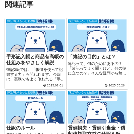
関連記事
簿記3級ゆるっと勉強帳
簿記3級ゆるっと勉強帳
手形記入帳と商品有高帳の
「簿記の目的」とは？
仕組みをやさしく解説
簿記って、何のためにあるの？
「簿記ってよく聞くけど、何の役
簿記3級では、「帳簿を使って記
に立つの？」そんな疑問から勉強
録する力」も問われます。今回
を始めた人も多いのではないでし
は、実務でもよく使われる「手形
ょうか。 実は、簿記はただの“計
記入帳」「商品有高帳」、そして
2025.07.01
2025.05.26
算”ではなく、お店や会社のお金
それらを含む「帳簿の種類」につ
の動きを「記録する」ための大切
簿記3級ゆるっと勉強帳
簿記3級ゆるっと勉強帳
いてわかりやすく解説します。
なルールです。売り上げや仕入...
1. 手形記入帳とは？ 手形の取引
に特化した帳簿です。 帳簿名...
仕訳のルール
貸倒損失・貸倒引当金・償
却債権取立益の仕訳を解