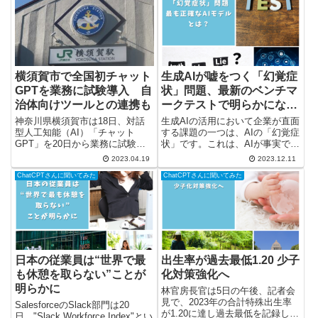
横須賀市で全国初チャット
生成AIが嘘をつく「幻覚症
GPTを業務に試験導入 自
状」問題、最新のベンチマ
治体向けツールとの連携も
ークテストで明らかになっ
た最も正確なAIモデルと
神奈川県横須賀市は18日、対話
生成AIの活用において企業が直面
型人工知能（AI）「チャット
は？
する課題の一つは、AIの「幻覚症
GPT」を20日から業務に試験導
状」です。これは、AIが事実でな
入すると発表しました。約1カ月
い情報を事実であるかのように提
2023.04.19
2023.12.11
間にわたり、正規職員と非常勤職
示する特性を指し、オープンソー
ChatCPTさんに聞いてみた
ChatCPTさんに聞いてみた
員の一部の計約4千人が利用でき
スやクローズドソースを問わず、
るようにします。横須賀市による
すべての生成AIモデルに共通する
と、チャットGPTを全庁で試験...
問題です。 例えば、2...
日本の従業員は“世界で最
出生率が過去最低1.20 少子
も休憩を取らない”ことが
化対策強化へ
明らかに
林官房長官は5日の午後、記者会
見で、2023年の合計特殊出生率
SalesforceのSlack部門は20
が1.20に達し過去最低を記録した
日、"Slack Workforce Index"とい