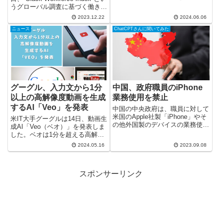
ことについて言及しました。「少
うグローバル調査に基づく働き方
子化の進行は危機的だ。対策は待
の未来についての説明会を行っ
2023.12.22
2024.06.06
ったなしの瀬戸際にある」と述
た。 この世界的な調査は、主に
べ、少子化対策の強化に取り組む
ニュース
ChatCPTさんに聞いてみた
生産性と時間外労働の関連性に焦
方針を強調しました。 林官...
点を当てており、アメリカ、...
グーグル、入力文から1分
中国、政府職員のiPhone
以上の高解像度動画を生成
業務使用を禁止
するAI「Veo」を発表
中国の中央政府は、職員に対して
米国のApple社製「iPhone」やそ
米IT大手グーグルは14日、動画生
の他外国製のデバイスの業務使用
成AI「Veo（ベオ）」を発表しま
や職場への持ち込みを禁止する指
した。ベオは1分を超える高解像
示を出した。この情報は、事情に
度動画を生成でき、14日から一
2024.05.16
2023.09.08
詳しいいくつかの関係者によって
部の映画関係者に提供を開始しま
確認された。 米中対立の影響：
した。 ベオは入力された文章を
中国、公務での外国製...
基に動画を生成します。例えば、
スポンサーリンク
「多くの斑点があるクラ...