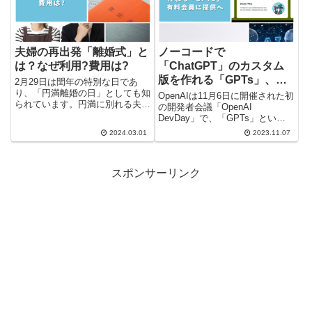
夫婦の再出発「離婚式」と
ノーコードで
は？なぜ利用?費用は?
「ChatGPT」のカスタム
版を作れる「GPTs」、有
2月29日は閏年の特別な日であ
り、「円満離婚の日」としても知
料会員に提供へ
OpenAIは11月6日に開催された初
られています。円満に別れる夫婦
の開発者会議「OpenAI
の中には、離婚式を挙げる選択を
DevDay」で、「GPTs」という
する人々がいます。この風習の背
コードを書かずにChatGPTのカ
2024.03.01
2023.11.07
景や離婚式がもたらす利点につい
スタムバージョンを作成できる新
て調査しました。 きょうは円満
しいツールを発表しました。 プ
離婚の日 夫婦の再出発「離婚
ロンプトに基づいた対話的なやり
式...
スポンサーリンク
取りを通じて、...