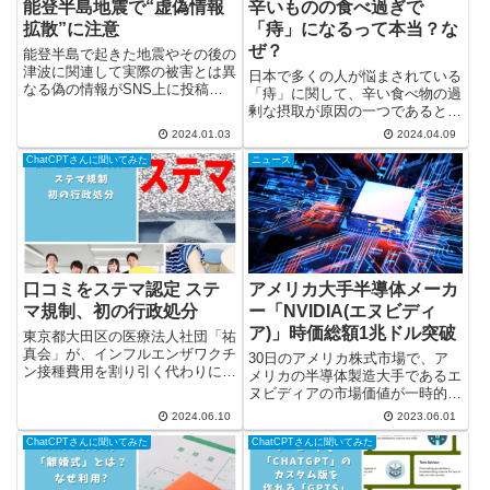
能登半島地震で“虚偽情報
辛いものの食べ過ぎで
拡散”に注意
「痔」になるって本当？な
ぜ？
能登半島で起きた地震やその後の
津波に関連して実際の被害とは異
日本で多くの人が悩まされている
なる偽の情報がSNS上に投稿さ
「痔」に関して、辛い食べ物の過
れていることが分かりました。
剰な摂取が原因の一つであるとの
また被害状況などについての悪質
指摘があります。辛い食品をたく
2024.01.03
2024.04.09
な虚偽情報の流布は決して許され
さん食べることで実際に「痔」を
るものではありません。こうした
ChatCPTさんに聞いてみた
ニュース
引き起こす可能性があるかどう
行為は厳に謹んでいただきます
か、食べ物が過多になることで痔
よ...
のリスクが高まるかについて、専
門...
口コミをステマ認定 ステ
アメリカ大手半導体メーカ
マ規制、初の行政処分
ー「NVIDIA(エヌビディ
ア)」時価総額1兆ドル突破
東京都大田区の医療法人社団「祐
真会」が、インフルエンザワクチ
30日のアメリカ株式市場で、ア
ン接種費用を割り引く代わりに、
メリカの半導体製造大手であるエ
グーグルマップで病院に関する高
ヌビディアの市場価値が一時的に
評価の口コミを書き込むよう依頼
1兆ドル（約140兆円）に達しま
2024.06.10
2023.06.01
し投稿させた行為が「ステルスマ
した。 人工知能（AI）技術が社
ーケティング（ステマ）」に該当
ChatCPTさんに聞いてみた
ChatCPTさんに聞いてみた
会の各分野で急速に普及する現状
し、景品表示法に違反するとし
を背景にしています。AIを利用し
て...
た文書や画像の生成といっ...