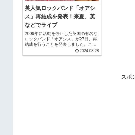
英人気ロックバンド「オアシ
ス」再結成を発表！来夏、英
などでライブ
2009年に活動を停止した英国の有名な
ロックバンド「オアシス」が27日、再
結成を行うことを発表しました。この
ニュースはバンドの公式ソーシャルメ
2024.08.28
ディアを通じて伝えられました。 公式
SNSによると、再結成を記念したコン
サートが開催される予定で、...
スポ