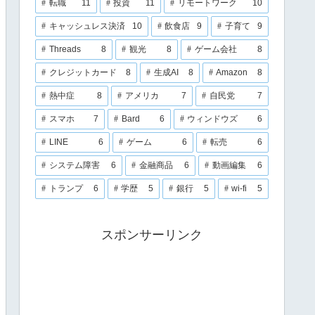
転職
11
投資
11
リモートワーク
10
キャッシュレス決済
10
飲食店
9
子育て
9
Threads
8
観光
8
ゲーム会社
8
クレジットカード
8
生成AI
8
Amazon
8
熱中症
8
アメリカ
7
自民党
7
スマホ
7
Bard
6
ウィンドウズ
6
LINE
6
ゲーム
6
転売
6
システム障害
6
金融商品
6
動画編集
6
トランプ
6
学歴
5
銀行
5
wi-fi
5
スポンサーリンク