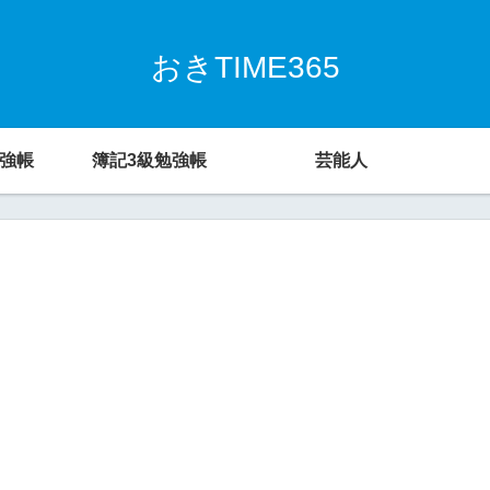
おきTIME365
勉強帳
簿記3級勉強帳
芸能人