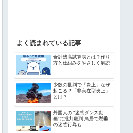
よく読まれている記事
合計残高試算表とは？作り
方と仕組みをやさしく解説
少数の批判で「炎上」なぜ
起こる？「非実在型炎上」
とは？
外国人の “迷惑ダンス動
画”に批判殺到 鳥居で懸垂
の迷惑行為も