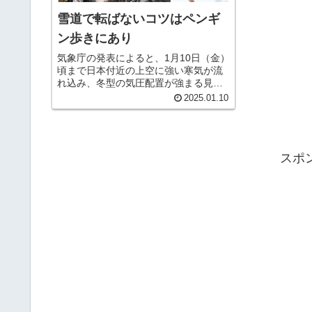
雪道で転ばないコツはペンギ
ン歩きにあり
気象庁の発表によると、1月10日（金）
頃まで日本付近の上空に強い寒気が流
れ込み、冬型の気圧配置が強まる見込
みです。本州の日本海側を中心に降雪
2025.01.10
が続き、平地でも大雪となる可能性が
あります。 また、東京では、成人式の
前日にあたる3連休の中日に雪が...
スポ