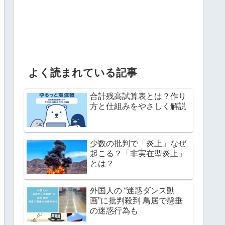
よく読まれている記事
合計残高試算表とは？作り
方と仕組みをやさしく解説
少数の批判で「炎上」なぜ
起こる？「非実在型炎上」
とは？
外国人の “迷惑ダンス動
画”に批判殺到 鳥居で懸垂
の迷惑行為も