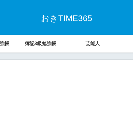
おきTIME365
勉強帳
簿記3級勉強帳
芸能人