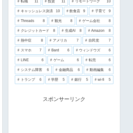
転職
11
投資
11
リモートワーク
10
キャッシュレス決済
10
飲食店
9
子育て
9
Threads
8
観光
8
ゲーム会社
8
クレジットカード
8
生成AI
8
Amazon
8
熱中症
8
アメリカ
7
自民党
7
スマホ
7
Bard
6
ウィンドウズ
6
LINE
6
ゲーム
6
転売
6
システム障害
6
金融商品
6
動画編集
6
トランプ
6
学歴
5
銀行
5
wi-fi
5
スポンサーリンク