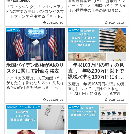
国際通貨基金（IMF）は最近のレ
ポートで、人工知能（AI）の広が
「フィッシング」「マルウェア」
りが世界中の仕事の約40％に影
2つの主要な手口 パソコンやスマ
響を及ぼす可能性があると述べま
ートフォンで利用する「ネット証
した。このレポートは、AIの普及
券の口座」が乗っ取られる被害
2025.05.20
2024.01.16
が失業を引き起こし、経済的な格
が、今年に入り急増しています。
差を増大させる危険性についても
ニュース
ニュース
こうした被害の主な手口は、次の
警告しています。 先進国...
2つです。 1つ目は「フィッシン
グ」。これは偽のメールやSM...
米国バイデン政権がAIのリ
「年収103万円の壁」の見
スクに関して計画を発表
直し 年収200万円以下で
課税水準を160万円に引き
アメリカ政府は、人工知能（AI）
がもたらす新たなリスクに対処す
上げ案
政府は「年収103万円の壁」の見
るための計画を発表しました。こ
直しについて、控除の上限を
の計画では、責任あるAIイノベー
「123万円」に引き上げる方針を
ションを推進するために、全米科
閣議決定しています。 こうした
2023.05.08
2025.02.19
学財団（NSF）から1億4000万ド
中、約2カ月ぶりに再開された自
ル（約190億円）を出資して、7
ChatCPTさんに聞いてみた
ニュース
民・公明・国民民主の3党による
つの国立AI研究機...
税制協議において、自民党は新た
な案を提示しました。この案で
は...