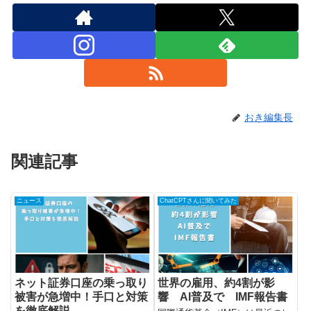
おき編集長
関連記事
ニュース
ChatCPTさんに聞いてみた
ネット証券口座の乗っ取り
世界の雇用、約4割が影
被害が急増中！手口と対策
響 AI普及で IMF報告書
を徹底解説