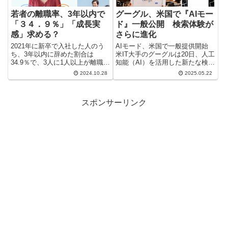
若者の離職率、3年以内で
グーグル、米国で『AIモー
「３４．９％」「成長実
ド』一般公開 検索体験が
感」求める？
さらに進化
2021年に新卒で入社した人のう
AIモード、米国で一般提供開始
ち、3年以内に辞めた割合は
米IT大手のグーグルは20日、人工
34.9％で、3人に1人以上が離職し
知能（AI）を活用した新たな検索
たことになります。この数字を多
サービス「AIモード」を、米国に
2024.10.28
2025.05.22
いと感じるか少ないと感じるか
おいて一般ユーザー向けに提供開
は、人それぞれのようで、街で幅
始すると発表した。この新機能
広い世代に意見を聞くと様々な反
は、急速に存在感を高めている米
スポンサーリンク
応がありました。専門家は、時...
オープンAIの「チャッ...