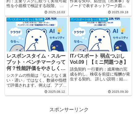
約：主要リスクに絞って実現可能
作業を矢印、結合点（出来事）を
性を小規模で検証する段階。 ミ
ノードで表すネットワーク図
ニ問題【Q.】PoCの到達点として
（AOA）。 詳しい説明：先行関
2025.10.03
2025.09.18
妥当なのは？A. 主要仮説（技術/
係・所要日数からクリティカルパ
ITパスポートゆるっと勉強帳
ITパスポートゆるっと勉強帳
事業）の成否を小規模環境で検証
スや最早/最遅時刻、フロート
できたB. 本番SLAでの量産運...
（余裕）を求める。PERT/CPM
で用いる。 ひっかけポイン
ト：...
レスポンスタイム・スルー
ITパスポート 弱点つぶし
プット・ベンチマークって
Vol.09｜【ミニ問題つき】
何？性能評価をやさしく解
請負契約 一行要約：成果物の完
説！
成を約し、検収を前提に報酬が発
システムの性能は「なんとなく速
生する契約。 詳しい説明：結果
い・遅い」ではなく、数値や指標
責任（契約不適合責任）が中心。
で評価されます。例えば、アプリ
準委任は結果ではなく注意義務が
の応答速度や同時処理できる件
2025.08.12
2025.09.30
中心。 ひっかけポイント：発注
数、性能を比べるためのテスト方
側の指揮命令が強すぎる＝偽装請
法などです。 この記事では、レ
負リスク。 ミニ問題【Q.】請...
スポンスタイム／スループット／
スポンサーリンク
ベンチマークといった基本用語
を、...