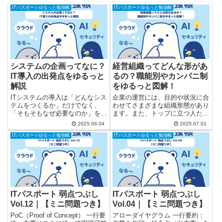
ITパスポートゆるっと勉強帳
ITパスポートゆるっと勉強帳
システムの企画ってなに？
経営組織ってどんな形があ
IT導入の出発点をゆるっと
るの？職能別やカンパニ制
解説
をゆるっと図解！
ITシステムの導入は「どんなシス
企業の運営には、目的や状況に合
テムをつくるか」だけでなく、
わせてさまざまな組織形態があり
「そもそもなぜ必要なのか」を考
ます。また、トップに立つ人たち
えるところから始まります。その
にも「CEO」「CIO」など、いろ
2025.06.04
2025.07.01
最初のステップが「システム企
いろな役職がありますよね。 こ
ITパスポートゆるっと勉強帳
ITパスポートゆるっと勉強帳
画」。今回は、システム導入の出
の記事では、ITパスポート試験で
発点ともいえる「システム企画」
もよく出題される「経営組織」の
について、やさしく解説します。
内容を、図解付きでゆるっ...
...
ITパスポート 弱点つぶし
ITパスポート 弱点つぶし
Vol.12｜【ミニ問題つき】
Vol.04｜【ミニ問題つき】
PoC（Proof of Concept） 一行要
アローダイヤグラム 一行要約：